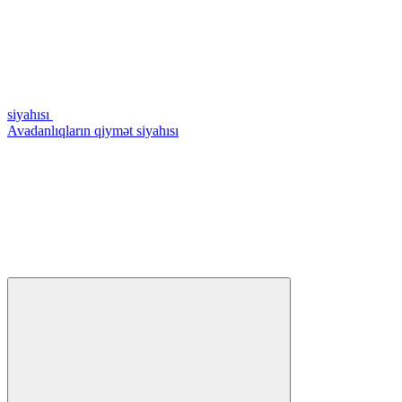
siyahısı
Avadanlıqların qiymət siyahısı