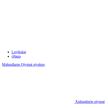
Layihələr
Əlaqə
Məhsulların Qiymət siyahısı
Xidmətlərin qiymət