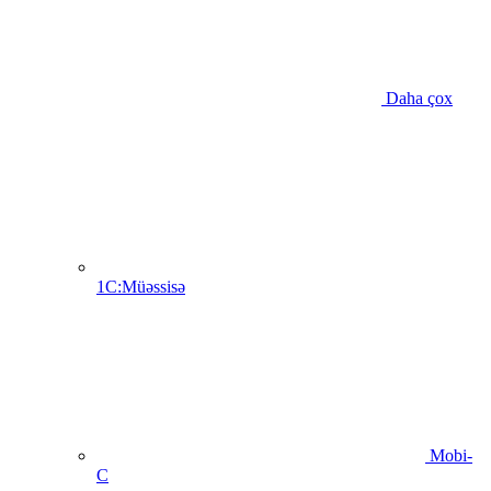
Daha çox
1C:Müəssisə
Mobi-
C