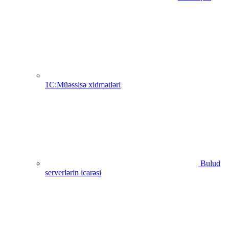
1C:Müəssisə xidmətləri
Bulud
serverlərin icarəsi