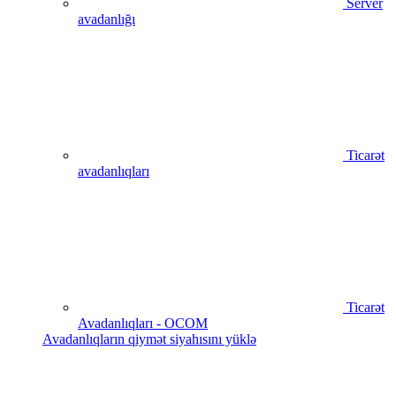
Server
avadanlığı
Ticarət
avadanlıqları
Ticarət
Avadanlıqları - OCOM
Avadanlıqların qiymət siyahısını yüklə