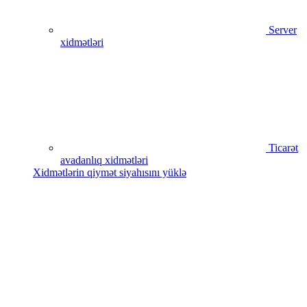
Server
xidmətləri
Ticarət
avadanlıq xidmətləri
Xidmətlərin qiymət siyahısını yüklə