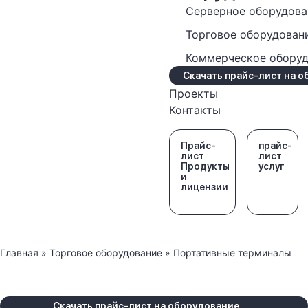
Серверное оборудова
Торговое оборудован
Коммерческое обору
Скачать прайс-лист на 
Проекты
Контакты
Прайс-
прайс-
лист
лист
Продукты
услуг
и
лицензии
Главная
»
Торговое оборудование
»
Портативные терминалы
Скачать прайс-лист на оборудование