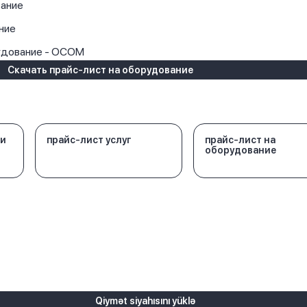
ание
ние
удование - OCOM
Скачать прайс-лист на оборудование
 и
прайс-лист услуг
прайс-лист на
оборудование
Qiymət siyahısını yüklə