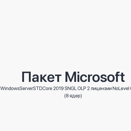
Omnitech TPS680
ОС: Android 5.1; Процессор: четырёхъядерный, 1,8 ГГц; Память: 
1366*768; Коммуникации: Wi-Fi/Bluetooth/Ethernet; Периферийны
450 AZN
Подробнее
Receipt paper roll 80 mm x 40 m (RPR-80X40)
Receipt paper 114 mm (RP-114)
Пакет Microsoft
Бумага для чекового принтера; Размер: 114 мм; Количество лист
0,95 AZN
WindowsServerSTDCore 2019 SNGL OLP 2 лицензии NoLevel 
Подробнее
(8 ядер)