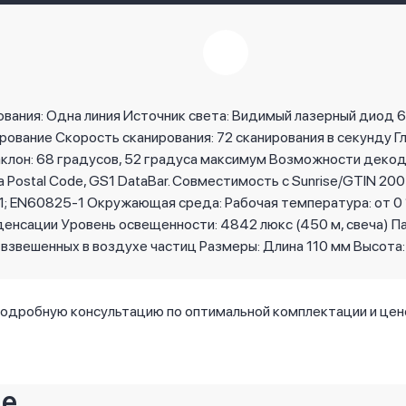
вания: Одна линия Источник света: Видимый лазерный диод 6
рование Скорость сканирования: 72 сканирования в секунду Г
лон: 68 градусов, 52 градуса максимум Возможности декодиров
China Postal Code, GS1 DataBar. Совместимость с Sunrise/GTIN 
 1; EN60825-1 Окружающая среда: Рабочая температура: от 0 
денсации Уровень освещенности: 4842 люкс (450 м, свеча) П
вешенных в воздухе частиц Размеры: Длина 110 мм Высота: 1
подробную консультацию по оптимальной комплектации и це
ие