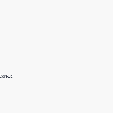
2 ГБ DDR, 8 ГБ eMMC, слот для карт памяти TF; Основной дисплей: 1
е порты:...
ов: 2000;
CoreLic