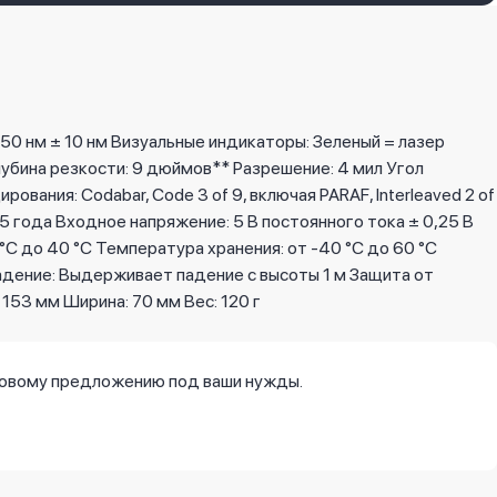
50 нм ± 10 нм Визуальные индикаторы: Зеленый = лазер
лубина резкости: 9 дюймов** Разрешение: 4 мил Угол
ания: Codabar, Code 3 of 9, включая PARAF, Interleaved 2 of
2005 года Входное напряжение: 5 В постоянного тока ± 0,25 В
°C до 40 °C Температура хранения: от -40 °C до 60 °C
адение: Выдерживает падение с высоты 1 м Защита от
53 мм Ширина: 70 мм Вес: 120 г
новому предложению под ваши нужды.