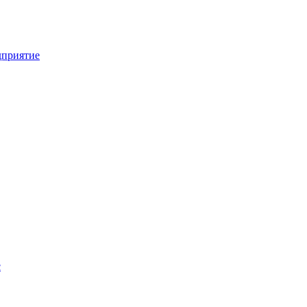
приятие
с