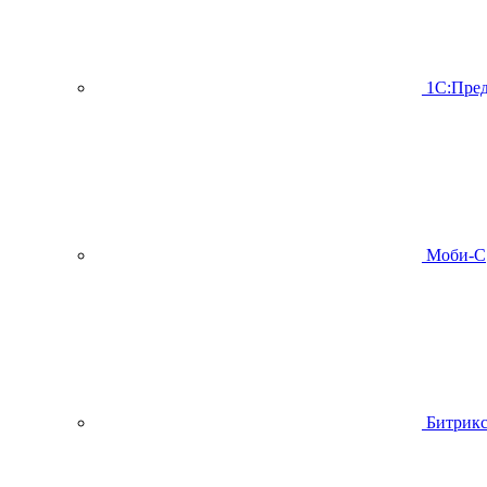
1С:Пред
Моби-С
Битрик