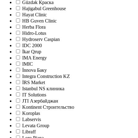
Güzdək Краска
Hajigabul Greenhouse
Hayat Clinic
HB Guven Clinic
Herba Flora
Hidro-Lotus
Hydroserv Caspian
IDC 2000
İkar Qrup
IMA Energy
IMIC
İnnova Баку
Integra Construction KZ
İRS Market
Istanbul NS клиника
IT Solutions
JTI Азербайджан
Kontinent Строительство
Koroplas
Labservis
Levata Group
Libraff
Loro Piana