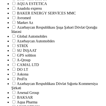
AQUA ESTETICA
Anadolu express
BAKER ENERGY SERVİCES MMC
Avromed
Marker Az
Аzərbaycan Respublikası Şuşa Şəhəri Dövlət Qoruğu
İdarəsi
Global Automobiles
Azərbaycan Automobiles
STRİX
SU İNŞAAT
GPS solition
A-Qroup
CAMAL LTD
DO I.T
Askona
ProFix
Azərbaycan Respublikası Dövlət Sığorta Kommersiya
Şirkəti
Arsenal Group
BAKSAR
Aqua Pharma