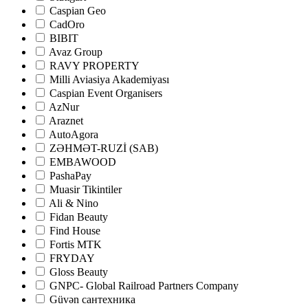
Caspian Geo
CadOro
BIBIT
Avaz Group
RAVY PROPERTY
Milli Aviasiya Akademiyası
Caspian Event Organisers
AzNur
Araznet
AutoAgora
ZƏHMƏT-RUZİ (SAB)
EMBAWOOD
PashaPay
Muasir Tikintiler
Ali & Nino
Fidan Beauty
Find House
Fortis MTK
FRYDAY
Gloss Beauty
GNPC- Global Railroad Partners Company
Güvən сантехника