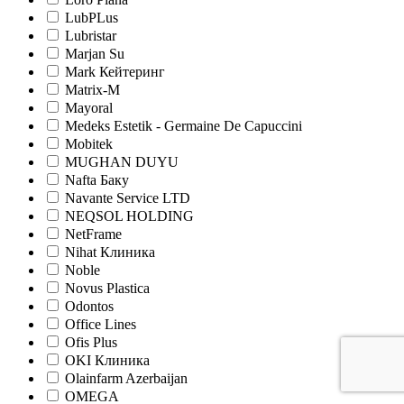
LubPLus
Lubristar
Marjan Su
Mark Кейтеринг
Matrix-M
Mayoral
Medeks Estetik - Germaine De Capuccini
Mobitek
MUGHAN DUYU
Nafta Баку
Navante Service LTD
NEQSOL HOLDING
NetFrame
Nihat Клиника
Noble
Novus Plastica
Odontos
Office Lines
Ofis Plus
OKI Клиника
Olainfarm Azerbaijan
OMEGA