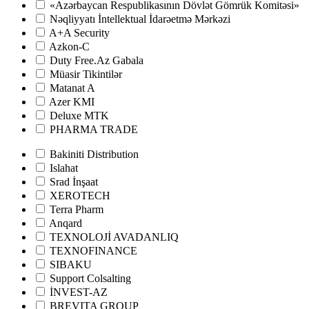
«Azərbaycan Respublikasının Dövlət Gömrük Komitəsi»
Nəqliyyatı İntellektual İdarəetmə Mərkəzi
A+A Security
Azkon-C
Duty Free.Az Gabala
Müasir Tikintilər
Matanat A
Azer KMI
Deluxe MTK
PHARMA TRADE
Bakiniti Distribution
Islahat
Srad İnşaat
XEROTECH
Terra Pharm
Anqard
TEXNOLOJİ AVADANLIQ
TEXNOFINANCE
SIBAKU
Support Colsalting
İNVEST-AZ
BREVITA GROUP