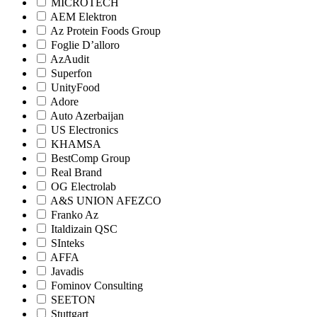
MICROTECH
AEM Elektron
Az Protein Foods Group
Foglie D’alloro
AzAudit
Superfon
UnityFood
Adore
Auto Azerbaijan
US Electronics
KHAMSA
BestComp Group
Real Brand
OG Electrolab
A&S UNION AFEZCO
Franko Az
Italdizain QSC
SInteks
AFFA
Javadis
Fominov Consulting
SEETON
Stuttgart