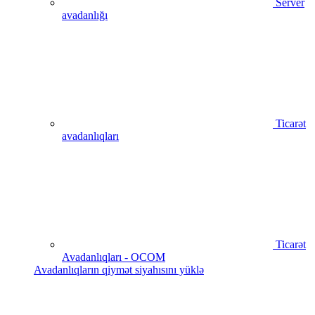
Server
avadanlığı
Ticarət
avadanlıqları
Ticarət
Avadanlıqları - OCOM
Avadanlıqların qiymət siyahısını yüklə