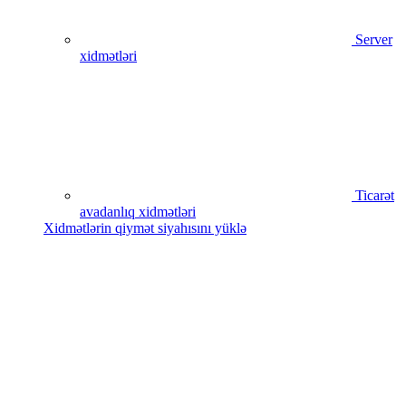
Server
xidmətləri
Ticarət
avadanlıq xidmətləri
Xidmətlərin qiymət siyahısını yüklə