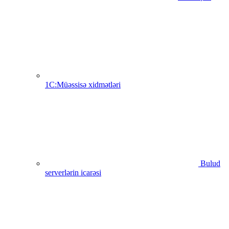
1C:Müəssisə xidmətləri
Bulud
serverlərin icarəsi