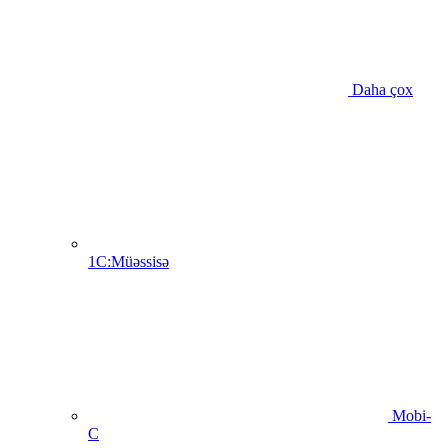
Daha çox
1C:Müəssisə
Mobi-
C