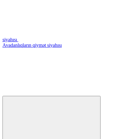
siyahısı
Avadanlıqların qiymət siyahısı